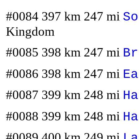
#0084 397 km 247 mi
So
Kingdom
#0085 398 km 247 mi
Br
#0086 398 km 247 mi
Ea
#0087 399 km 248 mi
Ha
#0088 399 km 248 mi
Ha
#0089 400 km 249 mi
La