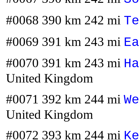
#0068 390 km 242 mi
Te
#0069 391 km 243 mi
Ea
#0070 391 km 243 mi
Ha
United Kingdom
#0071 392 km 244 mi
We
United Kingdom
#0072 393 km 244 mi
Ke