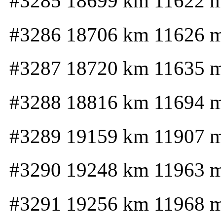
#3285 18699 km 11622 
#3286 18706 km 11626 
#3287 18720 km 11635 
#3288 18816 km 11694 
#3289 19159 km 11907 
#3290 19248 km 11963 
#3291 19256 km 11968 