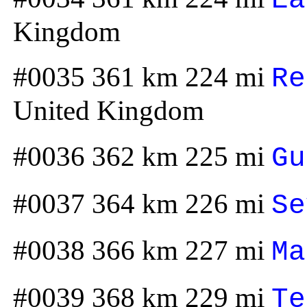
Kingdom
#0035 361 km 224 mi
Re
United Kingdom
#0036 362 km 225 mi
Gu
#0037 364 km 226 mi
Se
#0038 366 km 227 mi
Ma
#0039 368 km 229 mi
Te