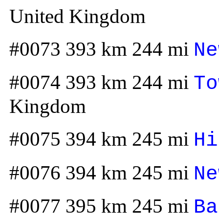
United Kingdom
#0073 393 km 244 mi
Ne
#0074 393 km 244 mi
To
Kingdom
#0075 394 km 245 mi
Hi
#0076 394 km 245 mi
Ne
#0077 395 km 245 mi
Ba