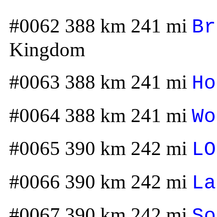
#0062 388 km 241 mi
Br
Kingdom
#0063 388 km 241 mi
Ho
#0064 388 km 241 mi
Wo
#0065 390 km 242 mi
LO
#0066 390 km 242 mi
La
#0067 390 km 242 mi
So