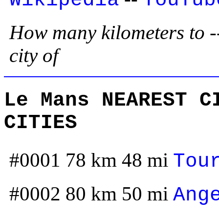
How many kilometers to --
city of
Le Mans NEAREST C
CITIES
#0001 78 km 48 mi
Tou
#0002 80 km 50 mi
Ang