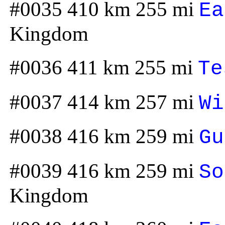
#0035 410 km 255 mi
Ea
Kingdom
#0036 411 km 255 mi
Te
#0037 414 km 257 mi
Wi
#0038 416 km 259 mi
Gu
#0039 416 km 259 mi
So
Kingdom