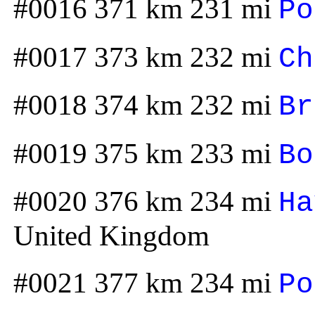
#0016 371 km 231 mi
Po
#0017 373 km 232 mi
Ch
#0018 374 km 232 mi
Br
#0019 375 km 233 mi
Bo
#0020 376 km 234 mi
Ha
United Kingdom
#0021 377 km 234 mi
Po