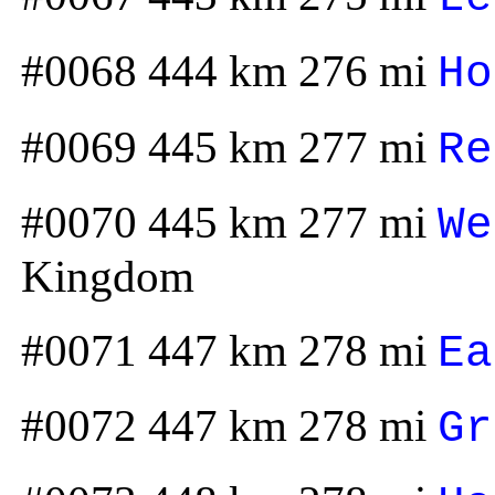
#0068 444 km 276 mi
Ho
#0069 445 km 277 mi
Re
#0070 445 km 277 mi
We
Kingdom
#0071 447 km 278 mi
Ea
#0072 447 km 278 mi
Gr