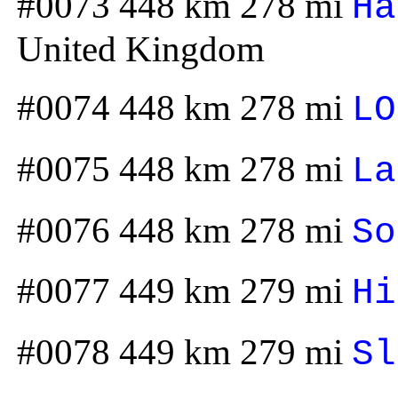
#0073 448 km 278 mi
Ha
United Kingdom
#0074 448 km 278 mi
LO
#0075 448 km 278 mi
La
#0076 448 km 278 mi
So
#0077 449 km 279 mi
Hi
#0078 449 km 279 mi
Sl