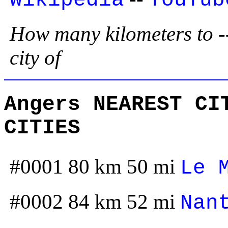
How many kilometers to --
city of
Angers NEAREST CI
CITIES
#0001 80 km 50 mi
Le 
#0002 84 km 52 mi
Nan