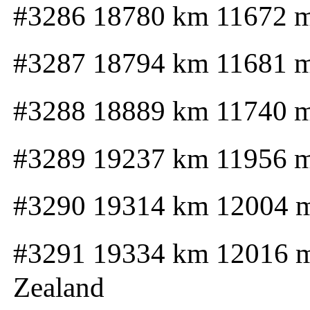
#3286 18780 km 11672 
#3287 18794 km 11681 
#3288 18889 km 11740 
#3289 19237 km 11956 
#3290 19314 km 12004 
#3291 19334 km 12016 
Zealand