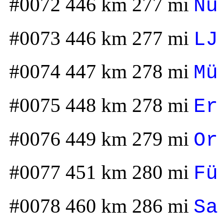
#0072 446 km 277 mi
Nü
#0073 446 km 277 mi
LJ
#0074 447 km 278 mi
Mü
#0075 448 km 278 mi
Er
#0076 449 km 279 mi
Or
#0077 451 km 280 mi
Fü
#0078 460 km 286 mi
Sa