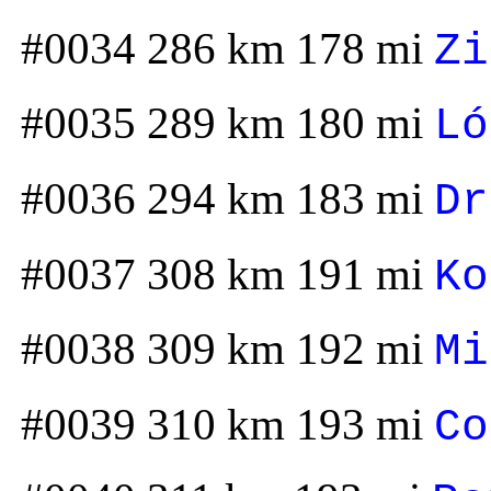
#0034 286 km 178 mi
Zi
#0035 289 km 180 mi
Ló
#0036 294 km 183 mi
Dr
#0037 308 km 191 mi
Ko
#0038 309 km 192 mi
Mi
#0039 310 km 193 mi
Co