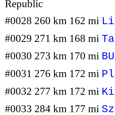
Republic
#0028 260 km 162 mi
Li
#0029 271 km 168 mi
Ta
#0030 273 km 170 mi
BU
#0031 276 km 172 mi
Pl
#0032 277 km 172 mi
Ki
#0033 284 km 177 mi
Sz