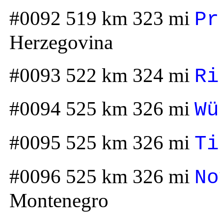
#0092 519 km 323 mi
Pr
Herzegovina
#0093 522 km 324 mi
Ri
#0094 525 km 326 mi
Wü
#0095 525 km 326 mi
Ti
#0096 525 km 326 mi
No
Montenegro