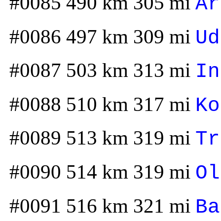
#0085 490 km 305 mi
Ar
#0086 497 km 309 mi
Ud
#0087 503 km 313 mi
In
#0088 510 km 317 mi
Ko
#0089 513 km 319 mi
Tr
#0090 514 km 319 mi
Ol
#0091 516 km 321 mi
Ba