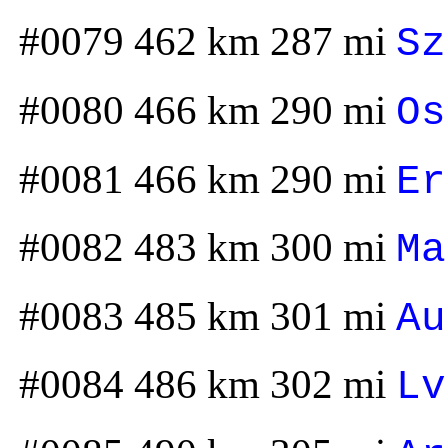
#0079 462 km 287 mi
Sz
#0080 466 km 290 mi
Os
#0081 466 km 290 mi
Er
#0082 483 km 300 mi
Ma
#0083 485 km 301 mi
Au
#0084 486 km 302 mi
Lv