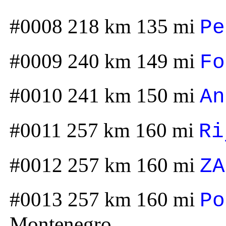
#0008 218 km 135 mi
Pe
#0009 240 km 149 mi
Fo
#0010 241 km 150 mi
An
#0011 257 km 160 mi
Ri
#0012 257 km 160 mi
ZA
#0013 257 km 160 mi
Po
Montenegro