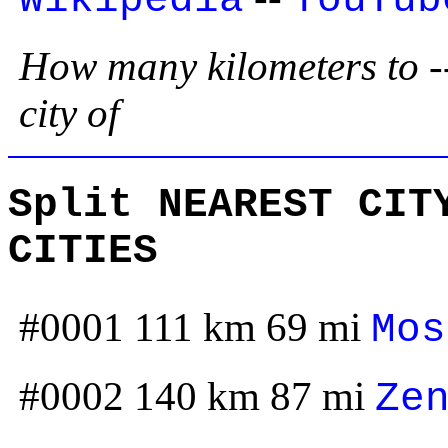
How many kilometers to --
city of
Split NEAREST CIT
CITIES
#0001 111 km 69 mi
Mos
#0002 140 km 87 mi
Ze