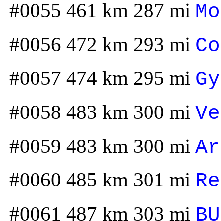
#0055 461 km 287 mi
Mo
#0056 472 km 293 mi
Co
#0057 474 km 295 mi
Gy
#0058 483 km 300 mi
Ve
#0059 483 km 300 mi
Ar
#0060 485 km 301 mi
Re
#0061 487 km 303 mi
BU