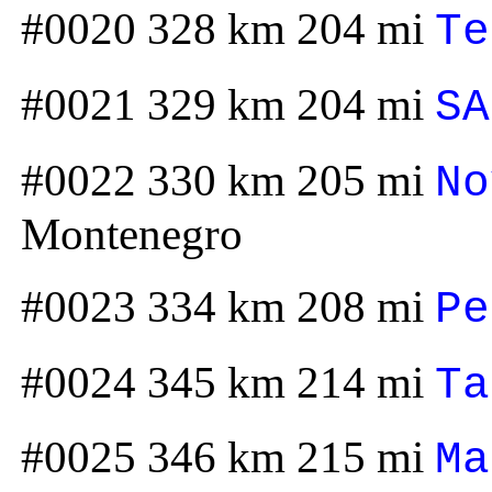
#0020 328 km 204 mi
Te
#0021 329 km 204 mi
SA
#0022 330 km 205 mi
No
Montenegro
#0023 334 km 208 mi
Pe
#0024 345 km 214 mi
Ta
#0025 346 km 215 mi
Ma