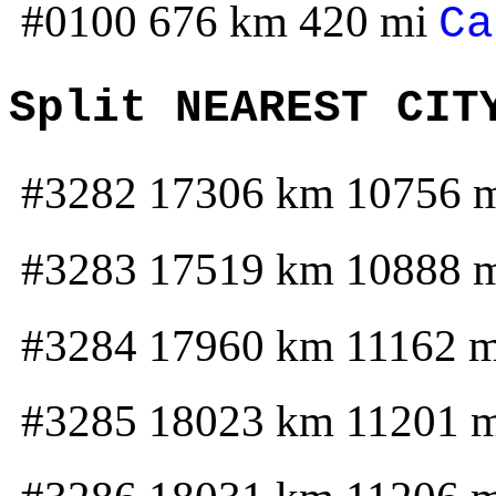
#0100 676 km 420 mi
Ca
Split NEAREST CIT
#3282 17306 km 10756 
#3283 17519 km 10888 
#3284 17960 km 11162 
#3285 18023 km 11201 