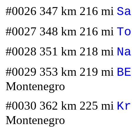
#0026 347 km 216 mi
Sa
#0027 348 km 216 mi
To
#0028 351 km 218 mi
Na
#0029 353 km 219 mi
BE
Montenegro
#0030 362 km 225 mi
Kr
Montenegro