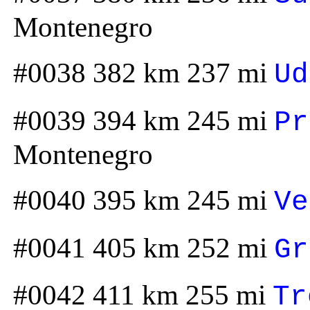
Montenegro
#0038 382 km 237 mi
Ud
#0039 394 km 245 mi
Pr
Montenegro
#0040 395 km 245 mi
Ve
#0041 405 km 252 mi
Gr
#0042 411 km 255 mi
Tr