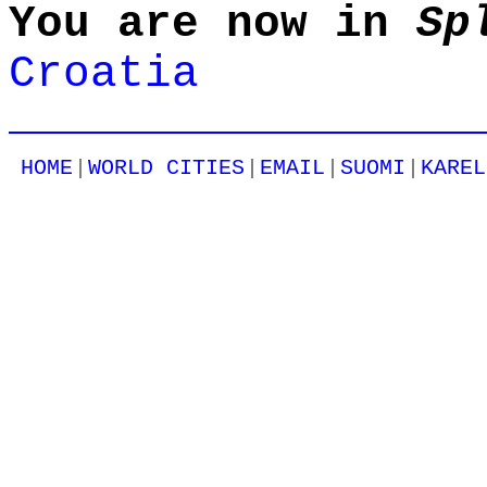
You are now in
Sp
Croatia
|
|
|
|
HOME
WORLD CITIES
EMAIL
SUOMI
KAREL