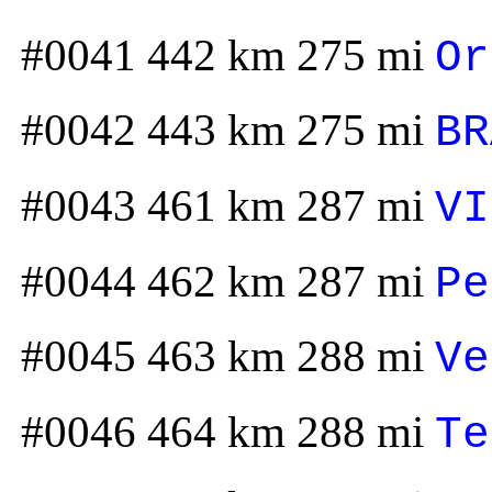
#0041 442 km 275 mi
Or
#0042 443 km 275 mi
BR
#0043 461 km 287 mi
VI
#0044 462 km 287 mi
Pe
#0045 463 km 288 mi
Ve
#0046 464 km 288 mi
Te