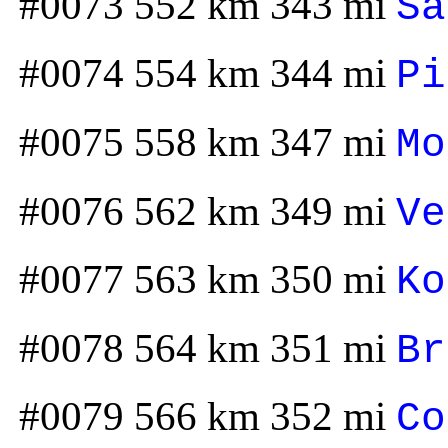
#0073 552 km 343 mi
Sa
#0074 554 km 344 mi
Pi
#0075 558 km 347 mi
Mo
#0076 562 km 349 mi
Ve
#0077 563 km 350 mi
Ko
#0078 564 km 351 mi
Br
#0079 566 km 352 mi
Co