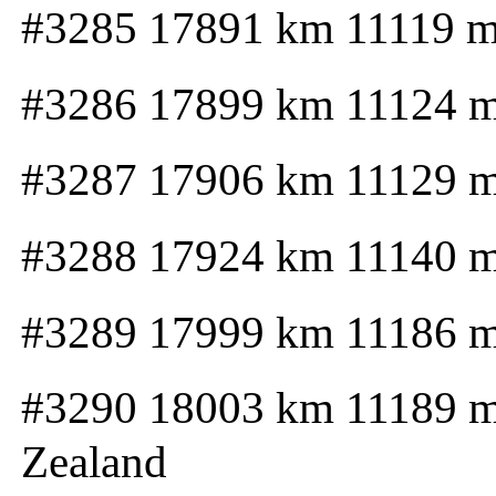
#3285 17891 km 11119 
#3286 17899 km 11124 
#3287 17906 km 11129 
#3288 17924 km 11140 
#3289 17999 km 11186 
#3290 18003 km 11189 
Zealand