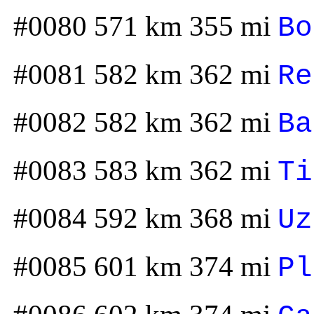
#0080 571 km 355 mi
Bo
#0081 582 km 362 mi
Re
#0082 582 km 362 mi
Ba
#0083 583 km 362 mi
Ti
#0084 592 km 368 mi
Uz
#0085 601 km 374 mi
Pl