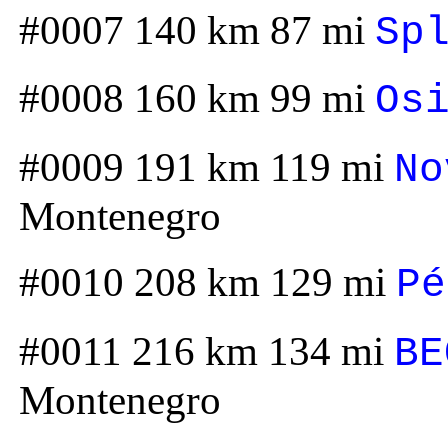
#0007 140 km 87 mi
Sp
#0008 160 km 99 mi
Os
#0009 191 km 119 mi
No
Montenegro
#0010 208 km 129 mi
Pé
#0011 216 km 134 mi
BE
Montenegro