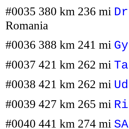
#0035 380 km 236 mi
Dr
Romania
#0036 388 km 241 mi
Gy
#0037 421 km 262 mi
Ta
#0038 421 km 262 mi
Ud
#0039 427 km 265 mi
Ri
#0040 441 km 274 mi
SA