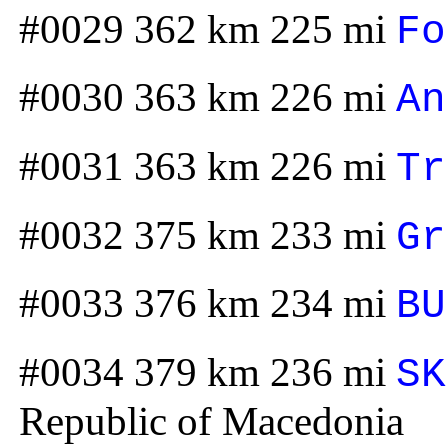
#0029 362 km 225 mi
Fo
#0030 363 km 226 mi
An
#0031 363 km 226 mi
Tr
#0032 375 km 233 mi
Gr
#0033 376 km 234 mi
BU
#0034 379 km 236 mi
SK
Republic of Macedonia