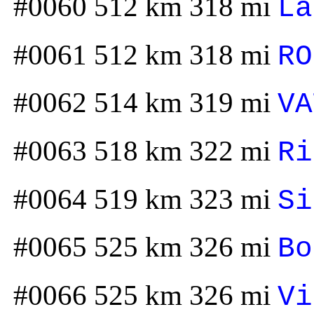
#0060 512 km 318 mi
La
#0061 512 km 318 mi
RO
#0062 514 km 319 mi
VA
#0063 518 km 322 mi
Ri
#0064 519 km 323 mi
Si
#0065 525 km 326 mi
Bo
#0066 525 km 326 mi
Vi