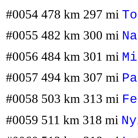
#0054 478 km 297 mi
To
#0055 482 km 300 mi
Na
#0056 484 km 301 mi
Mi
#0057 494 km 307 mi
Pa
#0058 503 km 313 mi
Fe
#0059 511 km 318 mi
Ny