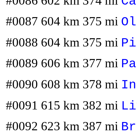
#0086 602 km 374 mi
Ca
#0087 604 km 375 mi
Ol
#0088 604 km 375 mi
Pi
#0089 606 km 377 mi
Pa
#0090 608 km 378 mi
In
#0091 615 km 382 mi
Li
#0092 623 km 387 mi
Br