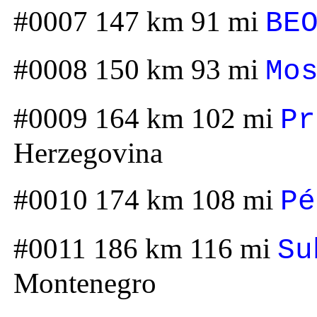
#0007 147 km 91 mi
BE
#0008 150 km 93 mi
Mo
#0009 164 km 102 mi
Pr
Herzegovina
#0010 174 km 108 mi
Pé
#0011 186 km 116 mi
Su
Montenegro