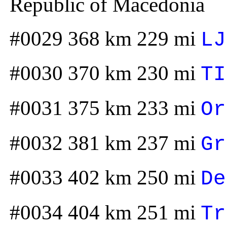
Republic of Macedonia
#0029 368 km 229 mi
LJ
#0030 370 km 230 mi
TI
#0031 375 km 233 mi
Or
#0032 381 km 237 mi
Gr
#0033 402 km 250 mi
De
#0034 404 km 251 mi
Tr