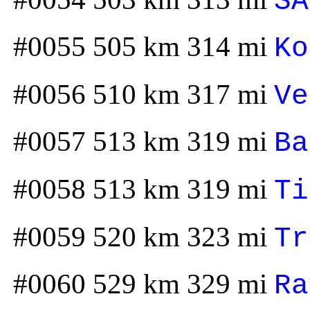
SA
#0055 505 km 314 mi
Ko
#0056 510 km 317 mi
Ve
#0057 513 km 319 mi
Ba
#0058 513 km 319 mi
Ti
#0059 520 km 323 mi
Tr
#0060 529 km 329 mi
Ra