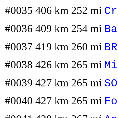
#0035 406 km 252 mi
Cr
#0036 409 km 254 mi
Ba
#0037 419 km 260 mi
BR
#0038 426 km 265 mi
Mi
#0039 427 km 265 mi
SO
#0040 427 km 265 mi
Fo