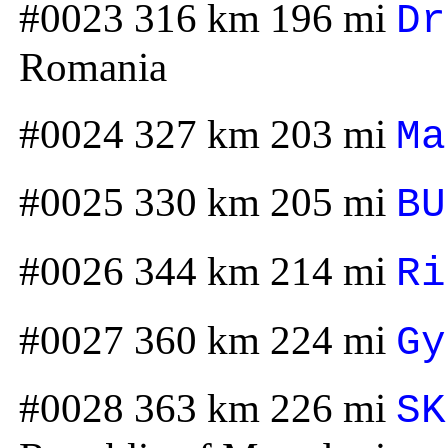
#0023 316 km 196 mi
Dr
Romania
#0024 327 km 203 mi
Ma
#0025 330 km 205 mi
BU
#0026 344 km 214 mi
Ri
#0027 360 km 224 mi
Gy
#0028 363 km 226 mi
SK