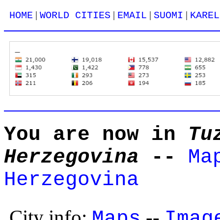
|
|
|
|
HOME
WORLD CITIES
EMAIL
SUOMI
KAREL
You are now in
Tu
Herzegovina
--
Ma
Herzegovina
City info:
--
Maps
Imag