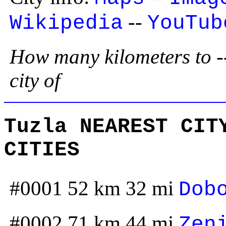
--
Wikipedia
YouTub
How many kilometers to --
city of
Tuzla NEAREST CIT
CITIES
#0001 52 km 32 mi
Dob
#0002 71 km 44 mi
Zen