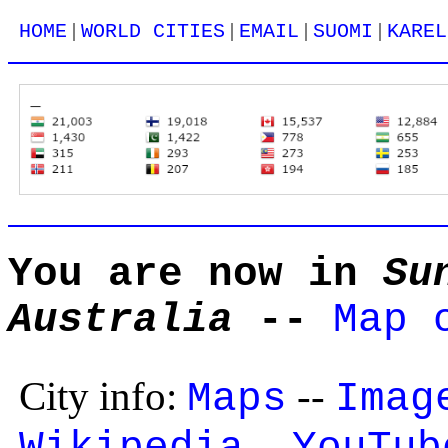
|
|
|
|
HOME
WORLD CITIES
EMAIL
SUOMI
KAREL
You are now in
Su
Australia
--
Map 
City info:
--
Maps
Imag
--
Wikipedia
YouTub