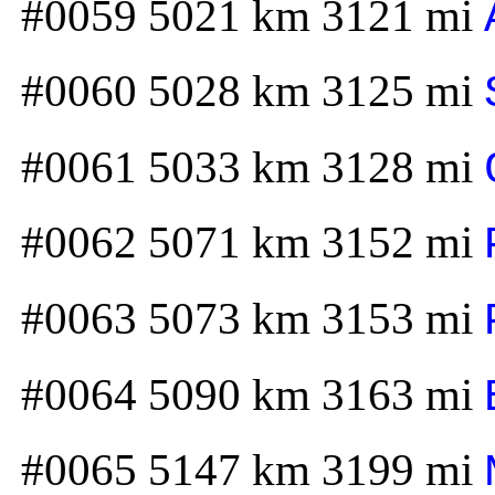
#0059 5021 km 3121 mi
#0060 5028 km 3125 mi
#0061 5033 km 3128 mi
#0062 5071 km 3152 mi
#0063 5073 km 3153 mi
#0064 5090 km 3163 mi
#0065 5147 km 3199 mi