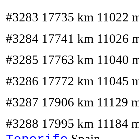
#3283 17735 km 11022 
#3284 17741 km 11026 
#3285 17763 km 11040 
#3286 17772 km 11045 
#3287 17906 km 11129 
#3288 17995 km 11184 
Spain