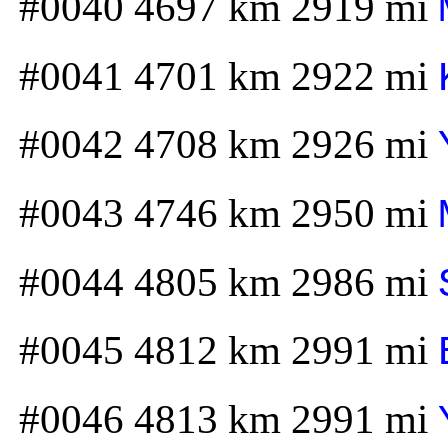
#0040 4697 km 2919 mi
#0041 4701 km 2922 mi
#0042 4708 km 2926 mi
#0043 4746 km 2950 mi
#0044 4805 km 2986 mi
#0045 4812 km 2991 mi
#0046 4813 km 2991 mi