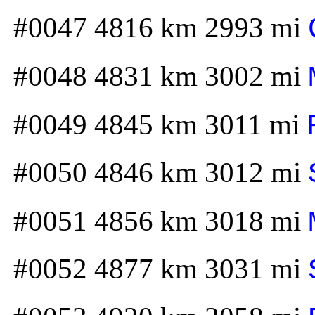
#0047 4816 km 2993 mi
#0048 4831 km 3002 mi
#0049 4845 km 3011 mi
#0050 4846 km 3012 mi
#0051 4856 km 3018 mi
#0052 4877 km 3031 mi