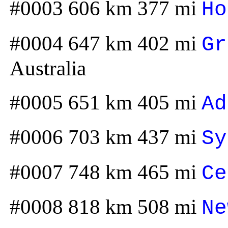
#0003 606 km 377 mi
Ho
#0004 647 km 402 mi
Gr
Australia
#0005 651 km 405 mi
Ad
#0006 703 km 437 mi
Sy
#0007 748 km 465 mi
Ce
#0008 818 km 508 mi
Ne