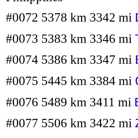
#0072 5378 km 3342 mi
#0073 5383 km 3346 mi
#0074 5386 km 3347 mi
#0075 5445 km 3384 mi
#0076 5489 km 3411 mi
#0077 5506 km 3422 mi