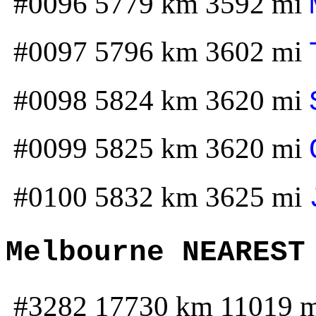
#0096 5779 km 3592 mi
#0097 5796 km 3602 mi
#0098 5824 km 3620 mi
#0099 5825 km 3620 mi
#0100 5832 km 3625 mi
Melbourne NEAREST
#3282 17730 km 11019 