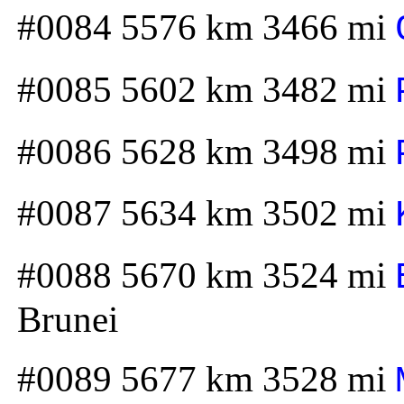
#0084 5576 km 3466 mi
#0085 5602 km 3482 mi
#0086 5628 km 3498 mi
#0087 5634 km 3502 mi
#0088 5670 km 3524 mi
Brunei
#0089 5677 km 3528 mi